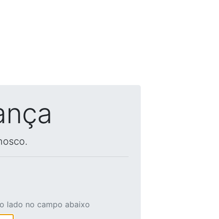
ança
nosco.
ao lado no campo abaixo