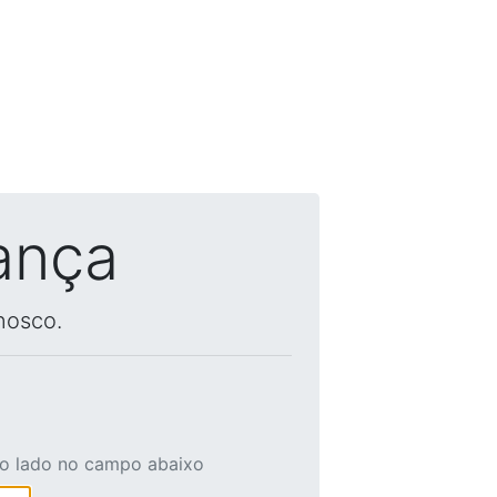
ança
nosco.
ao lado no campo abaixo