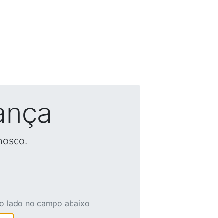
ança
nosco.
ao lado no campo abaixo